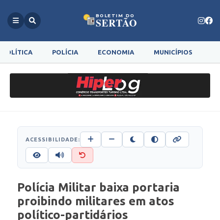
BOLETIM DO
SERTÃO
POLÍTICA
POLÍCIA
ECONOMIA
MUNICÍPIOS
G
ACESSIBILIDADE:
Polícia Militar baixa portaria
proibindo militares em atos
político-partidários