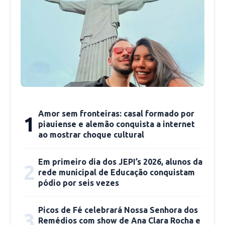
A Portaria Nº 882 proíbe ainda qualquer
manifestação coletiva, tanto sobre atos de
superiores, quanto de caráter reivindicatório e
reforça que as associações, clubes, círculos e
outros que congregam os membros da Polícia
Militar se destinam exclusivamente para
promover intercâmbio social e assistência
Amor sem fronteiras: casal formado por
1
entre os policiais militares.
piauiense e alemão conquista a internet
ao mostrar choque cultural
Nessa segunda-feira (23), o coronel da Polícia
Militar do estado de São Paulo, Aleksander
Em primeiro dia dos JEPI’s 2026, alunos da
2
rede municipal de Educação conquistam
Lacerda, foi afastado após utilizar suas redes
pódio por seis vezes
sociais para chamar manifestantes para o dia 07
de setembro e usar seu perfil para atacar
Picos de Fé celebrará Nossa Senhora dos
3
políticos.
Remédios com show de Ana Clara Rocha e