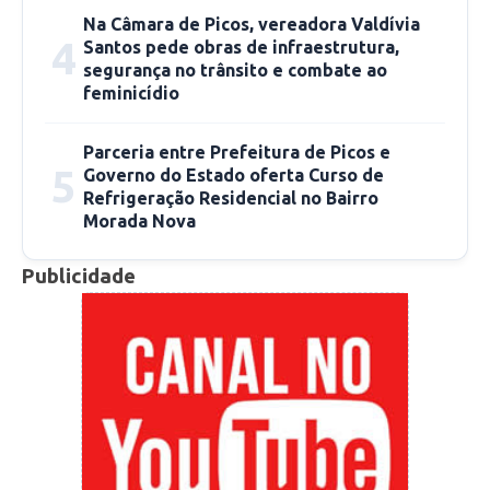
Na Câmara de Picos, vereadora Valdívia
mesmo ano.
4
Santos pede obras de infraestrutura,
segurança no trânsito e combate ao
Essas obras representam um esforço do
feminicídio
governo estadual para melhorar as condições
do sistema e gerenciar a população carcerária
Parceria entre Prefeitura de Picos e
5
Governo do Estado oferta Curso de
em crescimento no Piauí.
Refrigeração Residencial no Bairro
Morada Nova
Publicidade