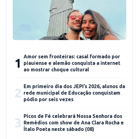
entrega:
“Nós vamos inaugurar no próximo ano a nova
CPA em Altos, com 1.193 vagas, a maior já
construída no estado do Piauí; duas CDPs,
cadeias de presos provisórios, uma em Altos e
Amor sem fronteiras: casal formado por
1
outra em Picos, e uma penitenciária feminina de
piauiense e alemão conquista a internet
Picos. São quatro unidades novas. Vamos
ao mostrar choque cultural
inaugurar três até março e a maior, certamente
até dezembro de 2026”, afirmou Carlos
Em primeiro dia dos JEPI’s 2026, alunos da
2
rede municipal de Educação conquistam
Augusto.
pódio por seis vezes
As três primeiras inaugurações (incluindo as
Picos de Fé celebrará Nossa Senhora dos
3
duas unidades de Picos) estão previstas para
Remédios com show de Ana Clara Rocha e
Ítalo Poeta neste sábado (08)
ocorrer até março de 2026, com a conclusão da
nova CPA de Altos programada para o final do