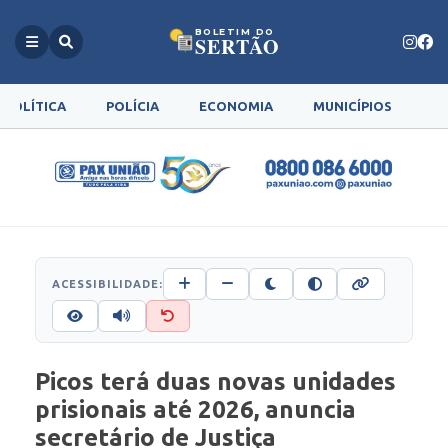
BOLETIM DO
SERTÃO
POLÍTICA
POLÍCIA
ECONOMIA
MUNICÍPIOS
G
ACESSIBILIDADE:
Picos terá duas novas unidades
prisionais até 2026, anuncia
secretário de Justiça