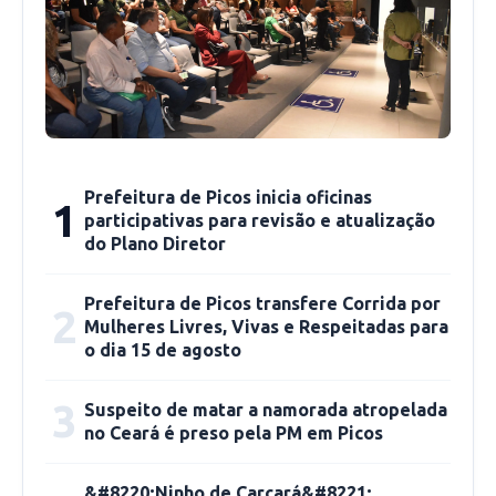
entre outros.
O Ministério das Cidades autorizou, ainda, a
construção de 132 moradias voltadas para
famílias organizadas em cooperativas ou
associações sem fins lucrativos. Essa
Prefeitura de Picos inicia oficinas
1
modalidade permite que as próprias entidades
participativas para revisão e atualização
sejam responsáveis pela execução das obras,
do Plano Diretor
promovendo autonomia e inclusão social.
Prefeitura de Picos transfere Corrida por
2
Mulheres Livres, Vivas e Respeitadas para
Também foram autorizadas contratações de
o dia 15 de agosto
900 unidades pelo (Fundo Nacional de
Habitação de Interesse Social (FNHIS) que visa
3
Suspeito de matar a namorada atropelada
atender famílias em situação de vulnerabilidade
no Ceará é preso pela PM em Picos
em áreas urbanas de municípios com até 50 mil
habitantes. Alguns dos contemplados foram:
&#8220;Ninho de Carcará&#8221;