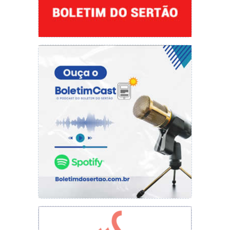
das Cidades e está empenhada em apoiar os
processos no Estado, conforme houver
necessidade”, disse.
O programa Minha Casa Minha Vida continua
sendo um instrumento essencial para reduzir o
déficit habitacional no Brasil, promovendo
qualidade de vida e inclusão social.
Como participar do Minha Casa Minha Vida?
Para acessar os benefícios do programa, as
famílias devem se enquadrar nos critérios de
renda e residir nos municípios onde as unidades
habitacionais serão construídas. A Faixa 1 do
programa, que atende famílias com renda de