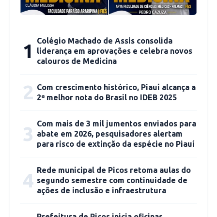
Teresina (58 anos).
Os casos confirmados no estado somam
Colégio Machado de Assis consolida
1
266.733 distribuídos em todos os municípios
liderança em aprovações e celebra novos
piauienses. Os óbitos pelo novo coronavírus
calouros de Medicina
chegam a 5.805 e foram registrados em 222
2
municípios.
Com crescimento histórico, Piauí alcança a
2ª melhor nota do Brasil no IDEB 2025
Dos leitos existentes na rede de saúde do Piauí
Com mais de 3 mil jumentos enviados para
3
para atendimento à Covid-19, há 1.053
abate em 2026, pesquisadores alertam
ocupados, sendo 658 leitos clínicos, 372 UTIs e
para risco de extinção da espécie no Piauí
23 em leitos de estabilização. As altas
acumuladas somam 16.773 até o dia 24 de maio
Rede municipal de Picos retoma aulas do
4
segundo semestre com continuidade de
de 2021.
ações de inclusão e infraestrutura
A Sesapi estima que 259.875 pessoas estão
Prefeitura de Picos inicia oficinas