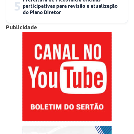
5
recuperadas ou seguem em acompanhamento
participativas para revisão e atualização
médico.
do Plano Diretor
Publicidade
Pâmella Maranhão com informações da
Sesapi
redacao@cidadeverde.com