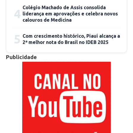
moradora.
Colégio Machado de Assis consolida
4
liderança em aprovações e celebra novos
A regularização fundiária é fundamental para o
calouros de Medicina
acesso a diversas políticas públicas, como o
5
crédito rural, assistência técnica e incentivos
Com crescimento histórico, Piauí alcança a
2ª melhor nota do Brasil no IDEB 2025
para a produção agrícola, além de assegurar e
promover a cidadania plena dessas
Publicidade
comunidades.
Fonte: pi.gov.br