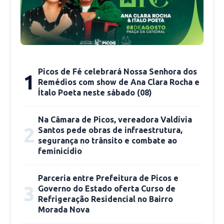
Picos de Fé celebrará Nossa Senhora dos
1
Remédios com show de Ana Clara Rocha e
Ítalo Poeta neste sábado (08)
Durante a cerimônia, Paizinha, representante
da comunidade Barro Vermelho, expressou a
Na Câmara de Picos, vereadora Valdívia
2
alegria e falou da importância da conquista para
Santos pede obras de infraestrutura,
segurança no trânsito e combate ao
todos os quilombolas. “Receber este título é a
feminicídio
realização de um sonho antigo. Significa
segurança, dignidade e a possibilidade de
Parceria entre Prefeitura de Picos e
acesso a várias políticas públicas que antes
3
Governo do Estado oferta Curso de
Refrigeração Residencial no Bairro
estavam distantes. Este é um dia de muita
Morada Nova
felicidade para todos nós”, disse emocionada a