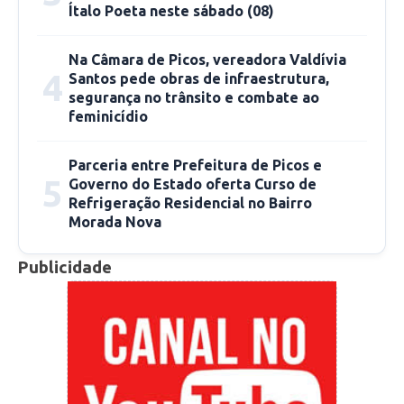
Ítalo Poeta neste sábado (08)
Risco de novos surtos
Na Câmara de Picos, vereadora Valdívia
Apesar da redução de casos, o professor
4
Santos pede obras de infraestrutura,
alertou para o risco de novos surtos de Covid-
segurança no trânsito e combate ao
19 em 2022. Segundo ele, o cenário é previsto
feminicídio
uma vez que existe uma maior incidência de
aglomerações e, consequentemente, novas
Parceria entre Prefeitura de Picos e
5
Governo do Estado oferta Curso de
infecções, devido ao período de férias e festas
Refrigeração Residencial no Bairro
realizadas durante o Réveillon.
Morada Nova
“Com festas de final de ano, muitas pessoas
Publicidade
viajando, pode ter um repique, com novos
surtos na primeira quinzena de janeiro. Então, é
preciso esperar as duas primeiras semanas
epidemiológicas de 2022 para termos uma
avaliação concreta do próximo ano”, finalizou.