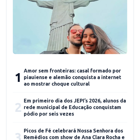
atribuído ao avanço da imunização contra a
Covid-19 no estado, que foi reforçada com
decreto do governo do estado que tornou
obrigatória a apresentação de passaporte da
vacina para entrada em diversos espaços nas
cidades piauienses.
“Isso com certeza é resultado do avanço da
Amor sem fronteiras: casal formado por
1
vacinação na qual o Piauí tem avançado bem e
piauiense e alemão conquista a internet
do prolongamento das medidas de
ao mostrar choque cultural
distanciamento social, que exigem passaporte
da vacina. Certamente, esse conjunto de
Em primeiro dia dos JEPI’s 2026, alunos da
2
rede municipal de Educação conquistam
medidas tem contribuído para que tenhamos
pódio por seis vezes
uma redução da circulação do vírus no estado”,
avaliou.
Picos de Fé celebrará Nossa Senhora dos
3
Remédios com show de Ana Clara Rocha e