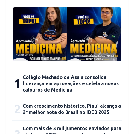
um conjunto de medidas do Governo do Estado
pra ajudar pessoas físicas e jurídicas nesse
momento tão desafiador em função da
pandemia”.
O total de 4.016 aprovados ficou dentro da
expectativa do Governo do Estado, que
estipulou o pagamento de quase 6 mil
benefícios.
Colégio Machado de Assis consolida
1
liderança em aprovações e celebra novos
O trabalhador aprovado no “Edital Pessoa
calouros de Medicina
Física” vai receber a ajuda de R$ 1 mil, dividido
2
em duas parcelas de R$ 500. A primeira parcela
Com crescimento histórico, Piauí alcança a
2ª melhor nota do Brasil no IDEB 2025
será paga na próxima semana.
Com mais de 3 mil jumentos enviados para
Já o pequeno empreendedor aprovado no