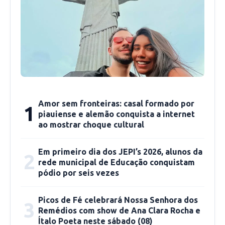
Gerson cresceu bastante e se faz necessário
um volante de contenção.
O Flamengo desencantou sob o comando de
Pedro e Gabigol pode ser sacrificado. Se ficou
bravo na primeira vez que isso aconteceu, não
teria argumento com o atual momento de
Amor sem fronteiras: casal formado por
1
Pedro.
piauiense e alemão conquista a internet
ao mostrar choque cultural
Domenèc pode voltar a usar rodízio para não
desagradar ninguém. Mas vai curtir a boa vitória
Em primeiro dia dos JEPI’s 2026, alunos da
2
rede municipal de Educação conquistam
diante de um rival duro antes de decidir a
pódio por seis vezes
próxima escalação. O Flamengo foi aos 24
pontos graças a um segundo tempo
Picos de Fé celebrará Nossa Senhora dos
3
imponente, avisando à concorrência que
Remédios com show de Ana Clara Rocha e
Ítalo Poeta neste sábado (08)
brigará pelo bicampeonato.