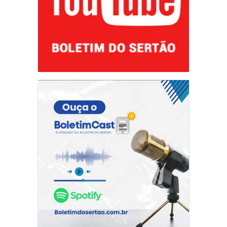
oportunidade clara e mandou para o alto.
Gustavo Henrique, novidade no time titular,
desviou, salvando a pele de Arão, que errou na
saída de jogo. Aos 22 foi a vez de Maidana
cabecear para Marcão, também de cabeça,
assustar. Patric ainda chegou no fim. O chute,
porém…
O Flamengo sentia claramente a ausência de
seus articuladores. Éverton Ribeiro está na
seleção brasileira, e Arrascaeta, com o Uruguai.
Diego teve a incumbência de levar o time ao
ataque. Ganhou a faixa de capitão para erguer
seu moral. Mas, sozinho, teve dificuldades. Até
tentou cavar um pênalti, mas não “enganou” a
arbitragem.