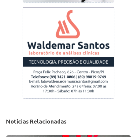
Os cariocas demoraram 27 minutos para
finalizar com perigo. Pedro exigiu defesa
acrobática de Lucas Polli. Foi o que o Flamengo
conseguiu de melhor em 45 minutos
sonolentos e sem brilho.
Contra o Atlhetico-PR a solução veio do banco
de reservas. Éverton Ribeiro entrou e decidiu.
Quem seria o “salvador da pátria” da vez?
Michael aqueceu nos minutos finais do primeiro
tempo.
Mas Domenèc resolveu não mexer. Nada de
Notícias Relacionadas
sacrificar alguém, mesmo com o time inteiro
abaixo do esperado. Deu moral a quem