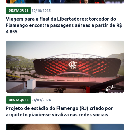
parando nos 20 pontos. E o Flamengo apenas
30/10/2025
DESTAQUES
administrou a vantagem boa para festejar a
Viagem para a final da Libertadores: torcedor do
sétima vitória no Brasileirão.
Flamengo encontra passagens aéreas a partir de R$
4.855
Por Fabio Hecico, especial para a AE
Estadão Conteúdo
24/03/2024
DESTAQUES
Projeto de estádio do Flamengo (RJ) criado por
arquiteto piauiense viraliza nas redes sociais