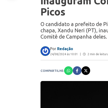
inauguram Co
Picos
O candidato a prefeito de Pi
chapa, Xandu Neri (PT), ina
Comitê de Campanha deles
Por
Redação
24/08/2024 às 10:01
|
2 min de leitur
COMPARTILHE: