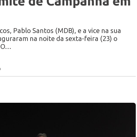
mitê de Campanha em
cos, Pablo Santos (MDB), e a vice na sua
uguraram na noite da sexta-feira (23) o
. O…
a