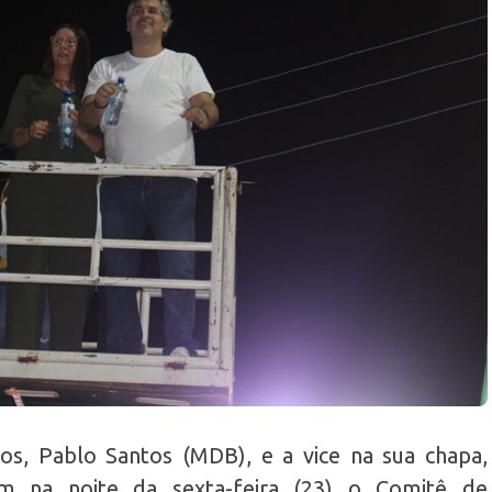
os, Pablo Santos (MDB), e a vice na sua chapa,
am na noite da sexta-feira (23) o Comitê de