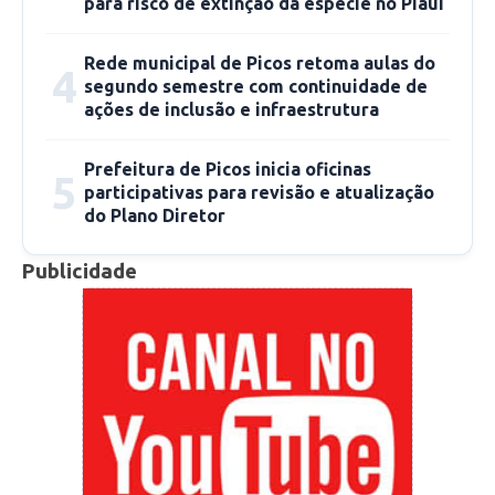
Horários:
para risco de extinção da espécie no Piauí
Matutino
: 08h00, 08h30, 09h00, 09h30, 10h00,
10h30;
Rede municipal de Picos retoma aulas do
4
segundo semestre com continuidade de
Vespertino
: 13h40, 14h10, 14h40, 15h10,
ações de inclusão e infraestrutura
15h40, 16h10;
Prefeitura de Picos inicia oficinas
5
Cronograma:
participativas para revisão e atualização
do Plano Diretor
05/08 –
CMEI Professor Wall Ferraz – Teresina
PI;
Publicidade
06/08 –
CMEI Carlos Drumond – Teresina PI
07/08 –
EM Jornalista João Emílio Falcão –
Teresina PI
08/08 –
CMEI Menino Jesus – Teresina PI
09/08 –
CMEI Chico Xavier – Teresina PI
12/08 –
EM Tio Bents – Teresina PI
13/08 –
EM Elias Ximenes do Prado Junior –