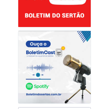
Teresina PI
14/08 –
CMEI Tia Anita Gayoso – Teresina PI
15/08 –
EM Santa Maria da Codipi – Teresina PI
– Teresina PI
19/08 –
EMEF NAZARÉ RODRIGUES – TIMON
MA;
20/08
– EMEF ENOQUE MOURA – TIMON MA
;
21/08
– PROJETO EDUCATIVO MÃOS DADAS
– TIMON MA;
22/08 –
EMEF PEDRO FALCÃO LOPES –
TIMON MA;
Classificação: Livre
Quem é a cia “Palco Sobre Lona”:
A Cia Palco Sobre Lona iniciou suas atividades