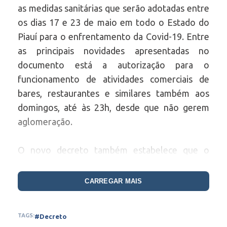
as medidas sanitárias que serão adotadas entre
os dias 17 e 23 de maio em todo o Estado do
Piauí para o enfrentamento da Covid-19. Entre
as principais novidades apresentadas no
documento está a autorização para o
funcionamento de atividades comerciais de
bares, restaurantes e similares também aos
domingos, até às 23h, desde que não gerem
aglomeração.
O novo decreto também estabelece que o
comércio em geral poderá funcionar até as 17h,
e os shopping centers das 12h às 22h, podendo
CARREGAR MAIS
haver alterações na regulação pelo poder
municipal. Mercearias, mercadinhos, mercados,
TAGS:
#Decreto
supermercados, hipermercados, padarias e