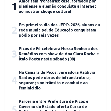
Amor sem fronteiras: casal formado por
1
da taxa de transmissibilidade da doença, a
piauiense e alemão conquista a internet
diminuição do número de pacientes na fila de
ao mostrar choque cultural
espera por leitos e tratamento.
Em primeiro dia dos JEPI’s 2026, alunos da
2
rede municipal de Educação conquistam
Os estabelecimentos e atividades devem
pódio por seis vezes
cumprir integralmente os Protocolos de
Recomendações Higienicossanitárias para a
Picos de Fé celebrará Nossa Senhora dos
3
Contenção da Covid-19 expedidos pela
Remédios com show de Ana Clara Rocha e
Ítalo Poeta neste sábado (08)
Secretaria de Estado da Saúde do
Piauí/Diretoria de Vigilância Sanitária do Piauí e
Na Câmara de Picos, vereadora Valdívia
publicados em anexo aos Decretos Estaduais,
4
Santos pede obras de infraestrutura,
complementadas pelas normas das Vigilâncias
segurança no trânsito e combate ao
Sanitárias Municipais.
feminicídio
O novo decreto também estabelece toque de
Parceria entre Prefeitura de Picos e
5
Governo do Estado oferta Curso de
recolher entre as 24h e as 5h, entre os dias 17 e