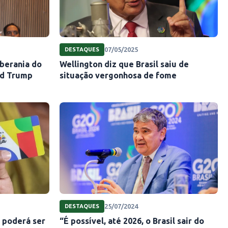
07/05/2025
DESTAQUES
berania do
Wellington diz que Brasil saiu de
ald Trump
situação vergonhosa de fome
25/07/2024
DESTAQUES
o poderá ser
“É possível, até 2026, o Brasil sair do