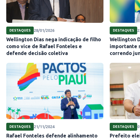
28/01/2026
2
DESTAQUES
DESTAQUES
Wellington Dias nega indicação de filho
Wellington D
como vice de Rafael Fonteles e
importante s
defende decisão coletiva
correndo ju
21/11/2024
0
DESTAQUES
DESTAQUES
Rafael Fonteles defende alinhamento
Prefeito ele