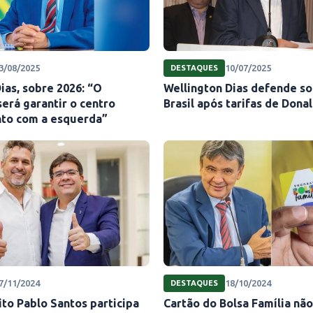
3/08/2025
10/07/2025
DESTAQUES
ias, sobre 2026: “O
Wellington Dias defende so
erá garantir o centro
Brasil após tarifas de Don
nto com a esquerda”
7/11/2024
18/10/2024
DESTAQUES
ito Pablo Santos participa
Cartão do Bolsa Família nã