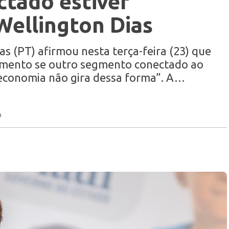
ctado estiver
Wellington Dias
s (PT) afirmou nesta terça-feira (23) que
gmento se outro segmento conectado ao
 economia não gira dessa forma”. A…
a