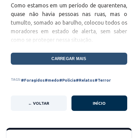
Como estamos em um período de quarentena,
quase não havia pessoas nas ruas, mas o
tumulto, somado ao barulho, colocou todos os
moradores em estado de alerta, sem saber
como se proteger nessa situação.
Dezenas de policiais em viaturas perseguiam os
CARREGAR MAIS
foragidos que empreenderam fuga do presidio
na manhã de hoje. Até o meio-dia quatro dos
TAGS:
#Foragidos
#medo
#Polícia
#Relatos
#Terror
14 detentos já haviam sido capturados. As
diligências da Polícia Militar continuam.
← VOLTAR
INÍCIO
Foto do povoado Critovinho