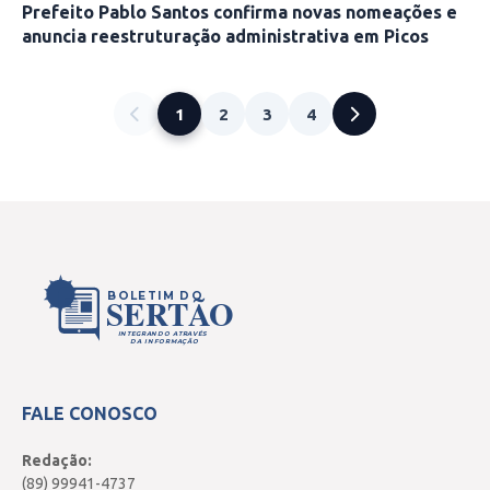
Prefeito Pablo Santos confirma novas nomeações e
anuncia reestruturação administrativa em Picos
1
2
3
4
BOLETIM DO
SERTÃO
INTEGRANDO ATRAVÉS
DA INFORMAÇÃO
FALE CONOSCO
Redação:
(89) 99941-4737