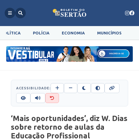
BOLETIM DO
SERTÃO
POLÍTICA
POLÍCIA
ECONOMIA
MUNICÍPIOS
G
ACESSIBILIDADE:
‘Mais oportunidades’, diz W. Dias
sobre retorno de aulas da
Educação Profissional