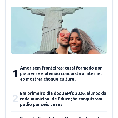
depois com a adesão da advogada Yana Moura.
Desde então eles tem conversado com os
advogados inscritos na OAB – Subsecção de
Picos.
Amor sem fronteiras: casal formado por
1
piauiense e alemão conquista a internet
ao mostrar choque cultural
Em primeiro dia dos JEPI’s 2026, alunos da
2
rede municipal de Educação conquistam
pódio por seis vezes