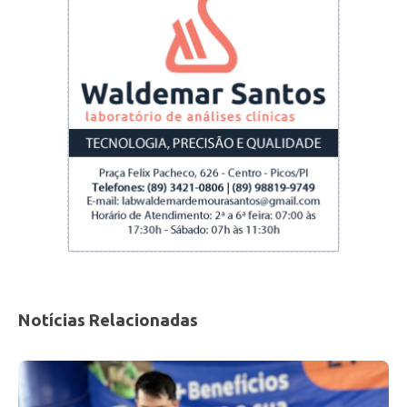
2002 — Criação da Tarifa Social de Energia
Elétrica (TSEE), por meio da Lei nº
10.438/2002, com descontos progressivos de
até 65% para famílias de baixa renda;
2010 e 2011 — Regulamentação do benefício
pelas Leis nº 12.212/2010 e Decreto nº
7.583/2011, estabelecendo descontos
escalonados conforme o consumo mensal;
2020 a 2022 — Implementação da concessão
automática da TSEE para famílias inscritas no
CadÚnico ou beneficiárias do BPC, desde que
com dados atualizados, ampliando
significativamente o acesso ao benefício;
Notícias Relacionadas
2025 — Ampliação das regras por meio da Lei
nº 15.235/2025, originada da Medida Provisória
nº 1.300/2025, que instituiu o programa “Luz