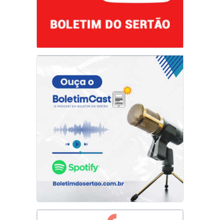
O Grupo Equatorial recomenda que os clientes
atualizem seus dados do CadÚnico no CRAS da
prefeitura local. Para garantir o direito ao
benefício (Desconto Social ou Tarifa Social –
TSEE), é necessário que a “Unidade
Consumidora/Conta de Energia”, esteja
registrada em nome de um dos membros da
família e localizada no mesmo município do
Cadastro Único.
Evolução da tarifa social no Brasil
A política de tarifa social no setor elétrico
brasileiro passou por avanços relevantes ao
longo das últimas décadas: