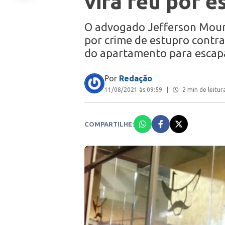
vira réu por e
O advogado Jefferson Moura 
por crime de estupro contra
do apartamento para escap
Por
Redação
11/08/2021 às 09:59
|
2 min de leitur
COMPARTILHE: