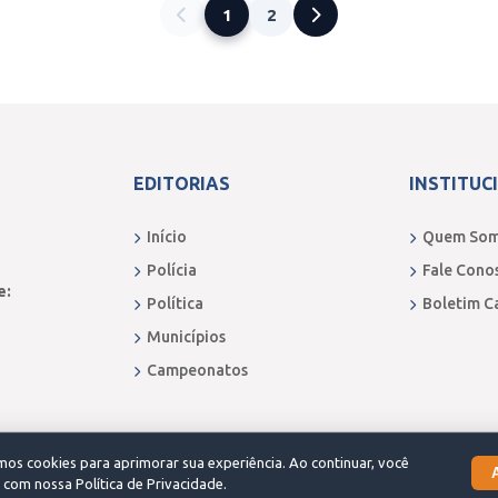
1
2
EDITORIAS
INSTITUC
Início
Quem So
Polícia
Fale Cono
e:
Política
Boletim C
Municípios
Campeonatos
os cookies para aprimorar sua experiência. Ao continuar, você
com nossa Política de Privacidade.