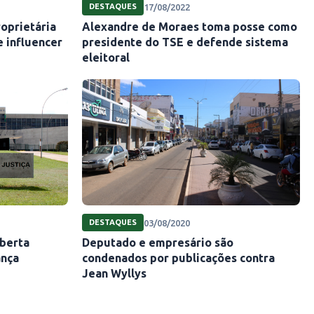
17/08/2022
DESTAQUES
roprietária
Alexandre de Moraes toma posse como
 influencer
presidente do TSE e defende sistema
eleitoral
03/08/2020
DESTAQUES
iberta
Deputado e empresário são
ança
condenados por publicações contra
Jean Wyllys