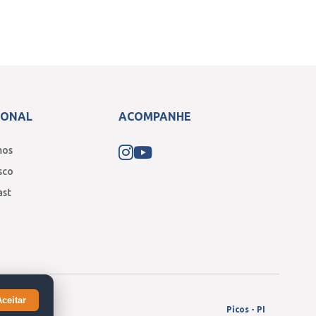
IONAL
ACOMPANHE
mos
sco
ast
Aceitar
Picos - PI