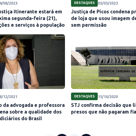
4/08/2023
05/05/2023
DESTAQUES
stiça Itinerante estará em
Justiça de Picos condena p
xima segunda-feira (21),
de loja que usou imagem de
ções e serviços à população
sem permissão
8/12/2021
15/10/2020
DESTAQUES
to da advogada e professora
STJ confirma decisão que l
ena sobre a qualidade dos
presos que não pagaram fi
diciários do Brasil