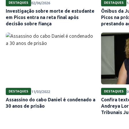
02/06/2026
1
DESTAQUES
DESTAQUES
Investigação sobre morte de estudante
Ônibus da Ju
em Picos entra na reta final após
Picos na pró
decisão sobre fiança
prestando a
11/03/2022
0
DESTAQUES
DESTAQUES
Assassino do cabo Daniel é condenado a
Confira tex
30 anos de prisão
Andreya Lor
Tribunais Ju