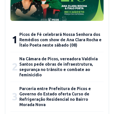
acadêmico de jornalismo pela UESPI. O gosto
pela leitura vem desde cedo, quando começou
o curso de letras desenvolveu a escrita.
Picos de Fé celebrará Nossa Senhora dos
1
Remédios com show de Ana Clara Rocha e
Ítalo Poeta neste sábado (08)
Na Câmara de Picos, vereadora Valdívia
2
Santos pede obras de infraestrutura,
segurança no trânsito e combate ao
feminicídio
Parceria entre Prefeitura de Picos e
3
Governo do Estado oferta Curso de
Refrigeração Residencial no Bairro
Morada Nova