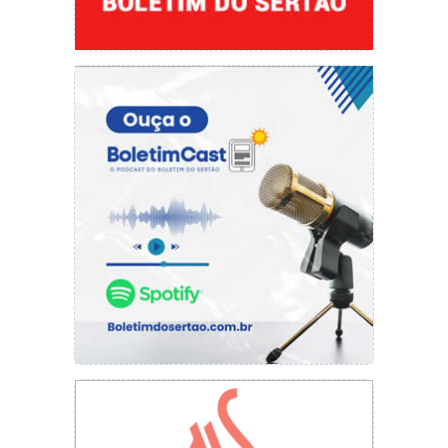
imaginação é mais fácil”, explica
Neste domingo (31) a partir das 19h no
instagram Patrick, juntamente com o escritor
Breno Nottingham Pontes, que é de Fortaleza,
estarão abordando sobre como se encontra o
cenário das artes, da cultura de forma geral
nesses tempos obscuros, além de falar um
pouco sobre as obras publicadas pelos dois
escritores.
Segue abaixo as redes sociais do escritor:
Facebook Patrick Sousa
Instagram: Patrick_lisson