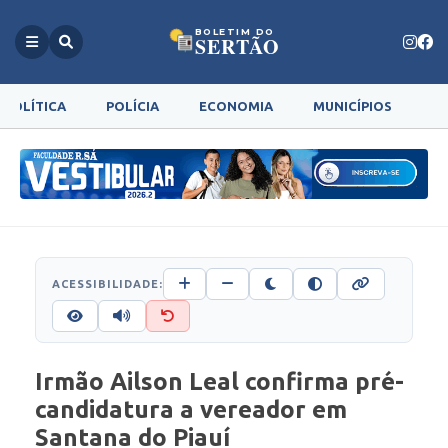
BOLETIM DO
SERTÃO
POLÍTICA
POLÍCIA
ECONOMIA
MUNICÍPIOS
G
ACESSIBILIDADE:
Irmão Ailson Leal confirma pré-
candidatura a vereador em
Santana do Piauí