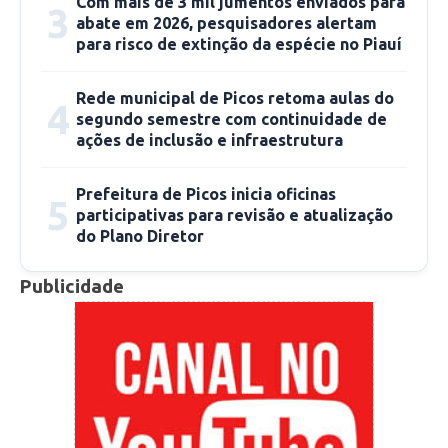
Com mais de 3 mil jumentos enviados para
nome do pré-candidato João Guilherme e
3
abate em 2026, pesquisadores alertam
também ao seu, fortalecendo a caminhada
para risco de extinção da espécie no Piauí
rumo às eleições que se avizinham.
Rede municipal de Picos retoma aulas do
4
segundo semestre com continuidade de
ações de inclusão e infraestrutura
Prefeitura de Picos inicia oficinas
5
participativas para revisão e atualização
do Plano Diretor
Publicidade