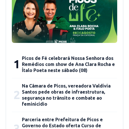
completo do formulário eletrônico. A taxa de
inscrição é de R$ 20,00 (vinte reais). O boleto
bancário estará disponível no endereço
eletrônico e deverá ser impresso para o
pagamento da taxa após a conclusão da
inscrição online. O candidato deverá efetivar o
pagamento até às 12:00h do dia útil anterior à
Picos de Fé celebrará Nossa Senhora dos
1
data escolhida para realização da prova.
Remédios com show de Ana Clara Rocha e
Ítalo Poeta neste sábado (08)
Serão aplicadas provas objetivas em Língua
Na Câmara de Picos, vereadora Valdívia
Portuguesa, Literatura, Matemática, Geografia,
2
Santos pede obras de infraestrutura,
História, Língua Estrangeira (Inglês ou
segurança no trânsito e combate ao
Espanhol) e Biologia (esta última apenas para
feminicídio
Fisioterapia e Psicologia).
Parceria entre Prefeitura de Picos e
3
Governo do Estado oferta Curso de
Caso o candidato não realize a prova na data e