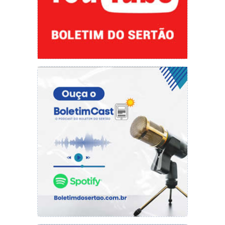
EditalCompletoVestibular2023.1-1
Baixar