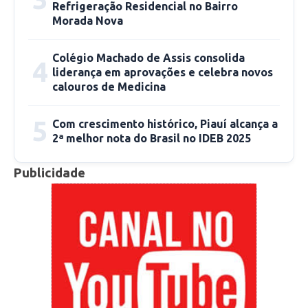
Refrigeração Residencial no Bairro
horário agendado, poderá solicitar o seu
Morada Nova
reagendamento através do respectivo login,
desde que o faça antes da data do
Colégio Machado de Assis consolida
4
agendamento inicial. Os candidatos serão
liderança em aprovações e celebra novos
calouros de Medicina
selecionados por curso/turno, segundo o seu
desempenho no vestibular e o número de
5
Com crescimento histórico, Piauí alcança a
vagas oferecidas.
2ª melhor nota do Brasil no IDEB 2025
O resultado do vestibular será encaminhado
Publicidade
por e-mail ao candidato em até 72 horas após a
realização da prova.
Faça aqui sua inscrição
Confira Edital