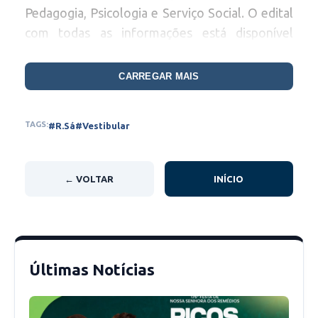
Pedagogia, Psicologia e Serviço Social. O edital
com todas as informações está disponível
(abaixo).
CARREGAR MAIS
As provas estão sendo realizadas de forma on-
line, com duração total de 04 (quatro) horas,
TAGS:
#R.Sá
#Vestibular
sendo o link da prova enviado para o e-mail
informado pelo candidato, na data e horário
escolhido pelo mesmo. O candidato poderá
← VOLTAR
INÍCIO
escolher a data de realização da prova online,
dentre as datas disponibilizadas no link de
inscrição.
Últimas Notícias
No ato de inscrição, o candidato deverá prestar
as informações necessárias ao preenchimento