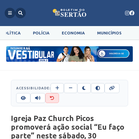
BOLETIM DO
SERTÃO
POLÍTICA
POLÍCIA
ECONOMIA
MUNICÍPIOS
G
ACESSIBILIDADE:
Igreja Paz Church Picos
promoverá ação social “Eu faço
parte” neste sábado, 30