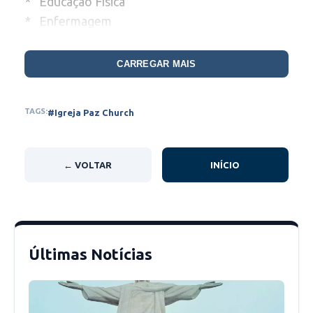
* Educação Física
* Enfermagem
* Farmácia
* Fisioterapia
CARREGAR MAIS
* Fonoaudióloga
* Medicina
TAGS:
#Igreja Paz Church
* Nutrição
* Odontologia
* Psicologia
← VOLTAR
INÍCIO
* Serviço Social
Últimas Notícias