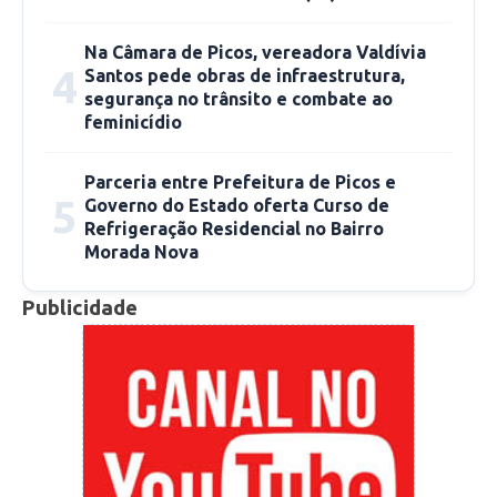
Reunião de pais
Na Câmara de Picos, vereadora Valdívia
4
Santos pede obras de infraestrutura,
O IFPI realizará na quarta-feira (08) uma
segurança no trânsito e combate ao
reunião reunião com as mães e pais dos alunos
feminicídio
ingressantes. Às 8h a conversa será com os pais
dos futuros estudantes do Curso Técnico de
Parceria entre Prefeitura de Picos e
5
Administração; às 10h será com os pais do
Governo do Estado oferta Curso de
Refrigeração Residencial no Bairro
Curso Técnico de Eletrotécnica e Técnico de
Morada Nova
Informática.
Publicidade