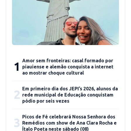
Dos 372 novos alunos, 160 farão o Ensino
Médio Integrado; 80 o
concomitante/subsequente; 120 as graduações
e 12 o mestrado de física. Neste momento o
IFPI está em férias, mas a direção continua
trabalhando para receber os estudantes
quando tiver início o ano letivo.
Amor sem fronteiras: casal formado por
1
piauiense e alemão conquista a internet
Nos últimos anos o IFPI de Picos tem visto
ao mostrar choque cultural
saltar o número de egressos que não apenas
ingressam no mercado de trabalho, mas
Em primeiro dia dos JEPI’s 2026, alunos da
2
progridem nas instâncias superiores de ensino,
rede municipal de Educação conquistam
pódio por seis vezes
fazendo mestrado e doutorado em diversas
universidades do Brasil. Alguns regressam ao
Picos de Fé celebrará Nossa Senhora dos
3
instituto na condição de professores.
Remédios com show de Ana Clara Rocha e
Ítalo Poeta neste sábado (08)