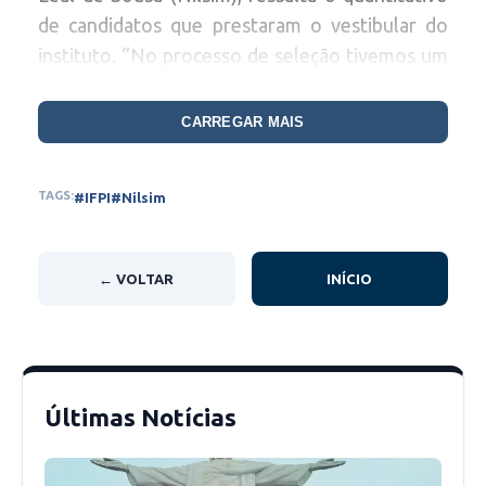
de candidatos que prestaram o vestibular do
instituto. “No processo de seleção tivemos um
quantitativo alto de inscrições no exame
classificatório”, declarou.
CARREGAR MAIS
Nilsim também destaca a oferta do mestrado
TAGS:
#IFPI
#Nilsim
em Física no IFPI de Picos, que terá início neste
ano de 2023, cujo alguns dos alunos são
egressos do próprio instituto “Na Pós-
← VOLTAR
INÍCIO
Graduação buscamos verticalizar a oferta de
curso de mestrado para atender a demanda
regional”, declarou.
Últimas Notícias
Diretor Nilsim. Foto: Jailson Dias