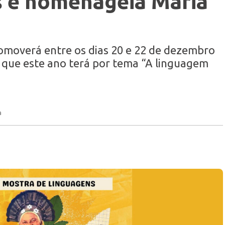
s e homenageia Maria
romoverá entre os dias 20 e 22 de dezembro
s que este ano terá por tema “A linguagem
a