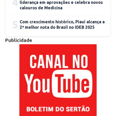
4
Picos oferece para os alunos do PROEJA em
liderança em aprovações e celebra novos
Comércio:
calouros de Medicina
5
Com crescimento histórico, Piauí alcança a
1- Bolsa de auxílio financeiro;
2ª melhor nota do Brasil no IDEB 2025
2- Refeitório (servindo jantar);
3- Tratamento odontológico;
Publicidade
4- Atendimento médico;
5- Atendimento psicológico;
6- Assistência social;
7- Visitas técnicas;
8 – Biblioteca.