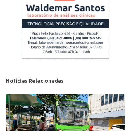
por trabalho, porque constituiu família, falta de
motivação ou mudança. Então, o Instituto
Federal, através do PROEJA, visa suprir essa
demanda social”, explicou o pedagogo.
José Francisco informa que o PROEJA em
Comércio garante que o estudante conclua a
educação básica e saia do instituto qualificado
para o mercado de trabalho, podendo ingressar
em alguma empresa ou abrir o próprio negócio.
Notícias Relacionadas
“O curso é no turno da noite para que o aluno
possa conciliar com o seu trabalho e também
será oferecida uma bolsa”, frisou.