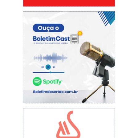
Diretor do IFPI, Prof. Dr. Nilsim e coordenador pedagógico
José Francisco em reunião com demais integrantes do IFPI
Sobre o PROEJA
Sobre o PROEJA, José Francisco informa que
essa modalidade de ensino foi instituída para
atender uma demanda e promover uma
reparação social. “Para pessoas que não
puderam estudar na idade própria, que por
algum motivo tiveram que abandonar a escola