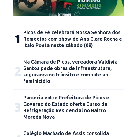
Picos de Fé celebrará Nossa Senhora dos
1
Remédios com show de Ana Clara Rocha e
Ítalo Poeta neste sábado (08)
Na Câmara de Picos, vereadora Valdívia
2
Santos pede obras de infraestrutura,
segurança no trânsito e combate ao
feminicídio
As dúvidas sobre a inscrição podem ser tiradas
Parceria entre Prefeitura de Picos e
através dos telefones: (89) 9 9414-6155 e (89)
3
Governo do Estado oferta Curso de
Refrigeração Residencial no Bairro
9 9467-2013.
Morada Nova
José Francisco informa ainda que o IFPI de
Colégio Machado de Assis consolida