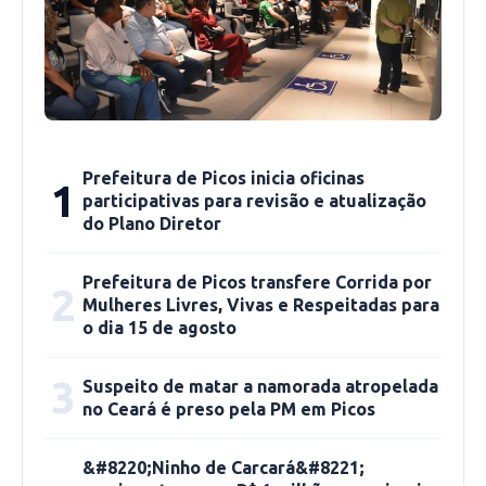
investigado pela
Polícia Civil
, que deve apurar
as circunstâncias da discussão que terminou de
forma trágica.
Prefeitura de Picos inicia oficinas
1
participativas para revisão e atualização
do Plano Diretor
Prefeitura de Picos transfere Corrida por
2
Mulheres Livres, Vivas e Respeitadas para
o dia 15 de agosto
3
Suspeito de matar a namorada atropelada
no Ceará é preso pela PM em Picos
&#8220;Ninho de Carcará&#8221;