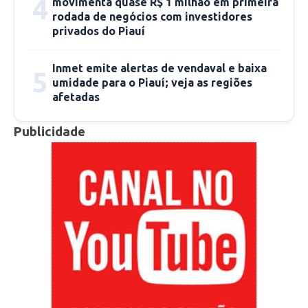
4
movimenta quase R$ 1 milhão em primeira
tanto do centro como dos bairros da cidade”.
rodada de negócios com investidores
Ele ressaltou que o local onde o idoso caiu
privados do Piauí
receberá reparos.
Inmet emite alertas de vendaval e baixa
5
umidade para o Piauí; veja as regiões
Nós também entramos em contato com o
afetadas
diretor geral da Agespisa de Picos, Chagas
Sobrinho, para saber se compete a empresa
Publicidade
fazer esses reparos, uma vez que se trata do
esgoto, mas ele não nos respondeu.