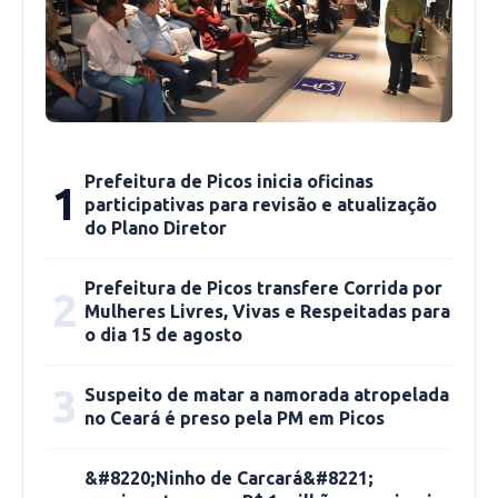
verificado com o idoso e a situação do local
onde ele caiu.
Prefeitura de Picos inicia oficinas
1
participativas para revisão e atualização
do Plano Diretor
Prefeitura de Picos transfere Corrida por
2
Mulheres Livres, Vivas e Respeitadas para
o dia 15 de agosto
3
Suspeito de matar a namorada atropelada
Weslley Bezerra nos respondeu que a
no Ceará é preso pela PM em Picos
Secretaria de Obras “está empenhada para
&#8220;Ninho de Carcará&#8221;
atuar na recuperação de ruas e avenidas, sendo