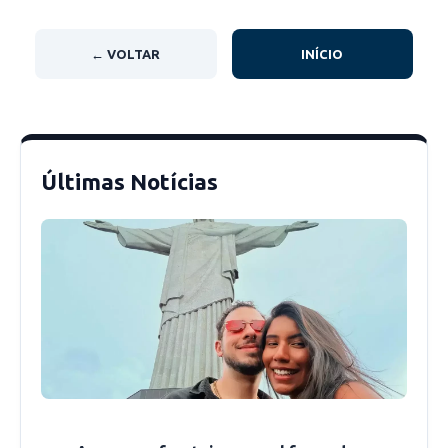
Sítio e uma idosa de 63 anos e Santa Cruz dos
Milagres. Ela sofria de hipertensão.
← VOLTAR
INÍCIO
No total o hospital já registrou 785 altas
hospitalares e 271 óbitos.
Últimas Notícias