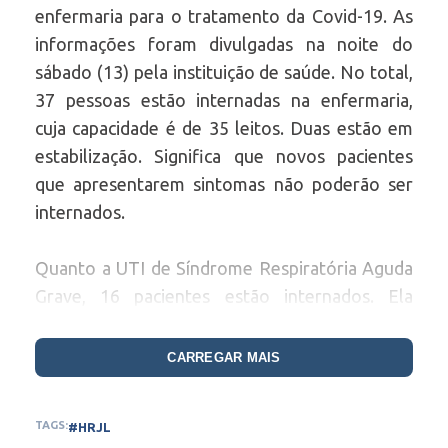
enfermaria para o tratamento da Covid-19. As
informações foram divulgadas na noite do
sábado (13) pela instituição de saúde. No total,
37 pessoas estão internadas na enfermaria,
cuja capacidade é de 35 leitos. Duas estão em
estabilização. Significa que novos pacientes
que apresentarem sintomas não poderão ser
internados.
Quanto a UTI de Síndrome Respiratória Aguda
Grave, 16 pacientes estão internados. Ela
possui 20 leitos.
CARREGAR MAIS
E os óbitos continuam. Mais dois pacientes
morreram em decorrência da Covid-19: uma
TAGS:
#HRJL
idosa de 82 anos do município de Lagoa do