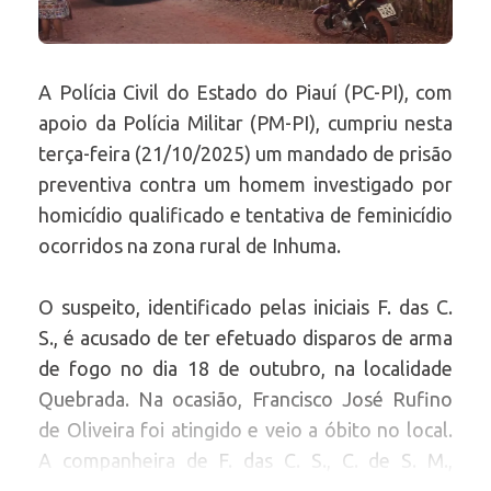
A Polícia Civil do Estado do Piauí (PC-PI), com
apoio da Polícia Militar (PM-PI), cumpriu nesta
terça-feira (21/10/2025) um mandado de prisão
preventiva contra um homem investigado por
homicídio qualificado e tentativa de feminicídio
ocorridos na zona rural de Inhuma.
O suspeito, identificado pelas iniciais F. das C.
S., é acusado de ter efetuado disparos de arma
de fogo no dia 18 de outubro, na localidade
Quebrada. Na ocasião, Francisco José Rufino
de Oliveira foi atingido e veio a óbito no local.
A companheira de F. das C. S., C. de S. M.,
também foi baleada, mas foi socorrida com