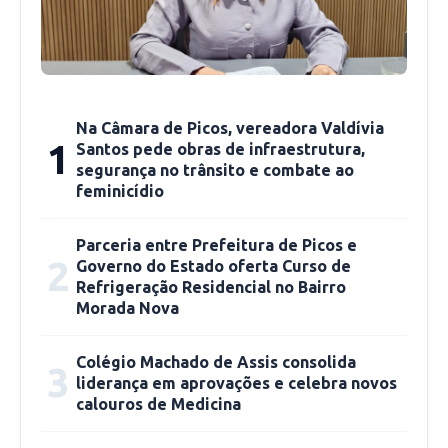
A Polícia Civil reitera a importância da
colaboração da população, reforçando o
pedido para que informações e denúncias
Na Câmara de Picos, vereadora Valdívia
anônimas continuem sendo repassadas por
1
Santos pede obras de infraestrutura,
meio do formulário disponível no link: 🔗
segurança no trânsito e combate ao
feminicídio
https://abre.ai/fM9Z
.
Parceria entre Prefeitura de Picos e
2
Governo do Estado oferta Curso de
Refrigeração Residencial no Bairro
Morada Nova
Colégio Machado de Assis consolida
3
liderança em aprovações e celebra novos
calouros de Medicina