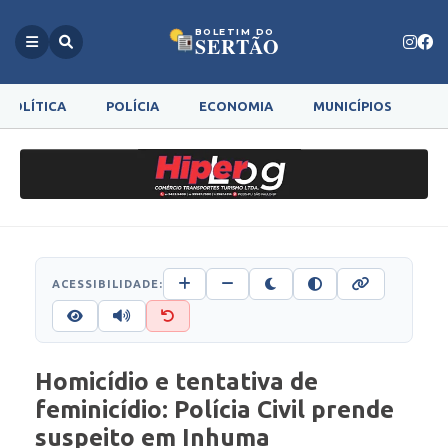
BOLETIM DO
SERTÃO
POLÍTICA
POLÍCIA
ECONOMIA
MUNICÍPIOS
G
ACESSIBILIDADE:
Homicídio e tentativa de
feminicídio: Polícia Civil prende
suspeito em Inhuma