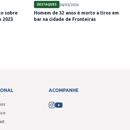
04/03/2026
DESTAQUES
ito sobre
Homem de 32 anos é morto a tiros em
m 2023
bar na cidade de Fronteiras
IONAL
ACOMPANHE
mos
sco
ast