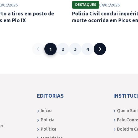
0/03/2026
04/03/2026
DESTAQUES
to a tiros em posto de
Polícia Civil conclui inquér
s em Pio IX
morte ocorrida em Picos e
1
2
3
4
EDITORIAS
INSTITUC
Início
Quem So
Polícia
Fale Cono
e:
Política
Boletim C