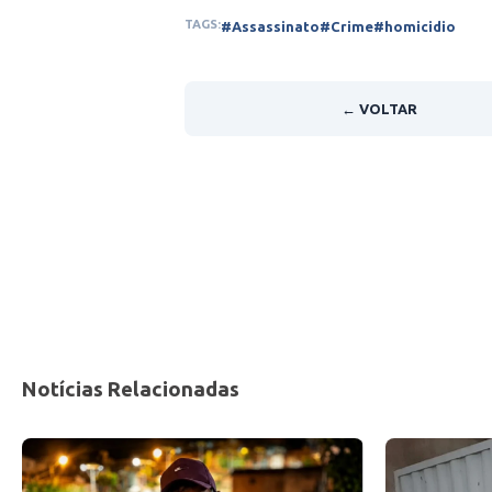
TAGS:
#Assassinato
#Crime
#homicidio
← VOLTAR
Notícias Relacionadas