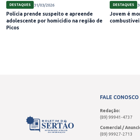
31/03/2026
3
DESTAQUES
DESTAQUES
Polícia prende suspeito e apreende
Jovem é mor
adolescente por homicídio na região de
combustívei
Picos
FALE CONOSCO
Redação:
(89) 99941-4737
BOLETIM DO
SERTÃO
Comercial / Anunci
INTEGRANDO ATRAVÉS
DA INFORMAÇÃO
(89) 99927-2713