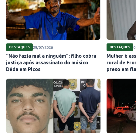
29/07/2026
0
DESTAQUES
DESTAQUES
“Não fazia mal a ninguém”: filho cobra
Mulher é as
justiça após assassinato do músico
rural de Fro
Déda em Picos
preso em fl