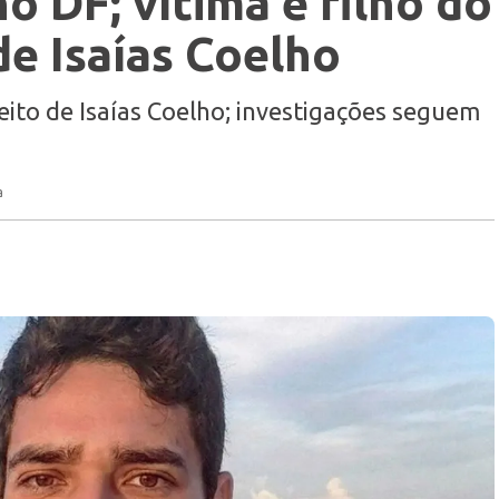
o DF; vítima é filho do
de Isaías Coelho
feito de Isaías Coelho; investigações seguem
a