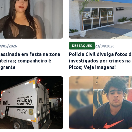
4/05/2026
23/04/2026
DESTAQUES
sassinada em festa na zona
Polícia Civil divulga fotos 
nteiras; companheiro é
investigados por crimes na
agrante
Picos; Veja imagens!