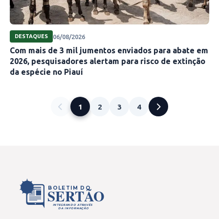
06/08/2026
DESTAQUES
Com mais de 3 mil jumentos enviados para abate em
2026, pesquisadores alertam para risco de extinção
da espécie no Piauí
1
2
3
4
BOLETIM DO
SERTÃO
INTEGRANDO ATRAVÉS
DA INFORMAÇÃO