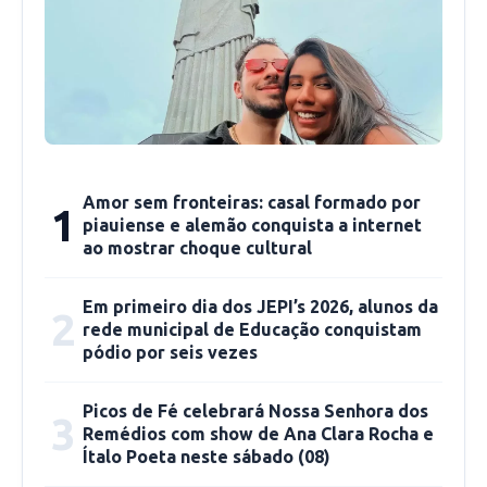
paradeiro deles. Continuamos as buscas e
aguardamos novas informações.
O caso segue sendo investigado pelas
autoridades competentes
, que apuram a
motivação da briga e a possível participação de
outras pessoas.
Amor sem fronteiras: casal formado por
1
piauiense e alemão conquista a internet
ao mostrar choque cultural
Em primeiro dia dos JEPI’s 2026, alunos da
2
rede municipal de Educação conquistam
pódio por seis vezes
Picos de Fé celebrará Nossa Senhora dos
3
Remédios com show de Ana Clara Rocha e
Ítalo Poeta neste sábado (08)