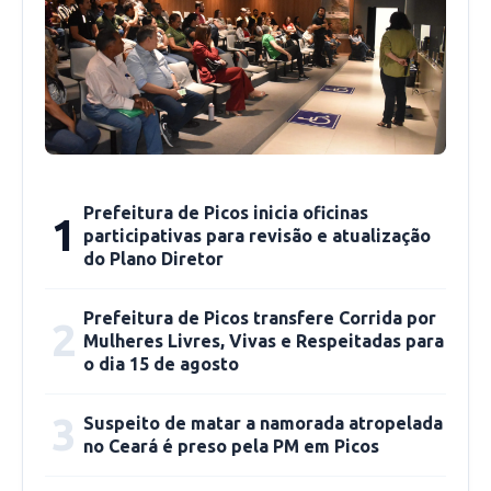
gestor.
Os municípios já contemplados com os serviços
das Centrais de Diagnóstico são Picos,
Esperantina e Piripiri.
“Até março vamos entregar as centrais de
Prefeitura de Picos inicia oficinas
1
Parnaíba, Bom Jesus e Paulistana. As unidades
participativas para revisão e atualização
que serão inauguradas até julho são Teresina,
do Plano Diretor
Floriano, Uruçuí, Campo Maior, Valença, Oeiras,
São Raimundo Nonato, Corrente, Castelo do
Prefeitura de Picos transfere Corrida por
2
Mulheres Livres, Vivas e Respeitadas para
Piauí e Água Branca. Com isso, reforçaremos a
o dia 15 de agosto
realização de exames e consultas em todas as
regiões do estado”, disse o secretário da
3
Suspeito de matar a namorada atropelada
Saúde, Antonio Luiz Soares.
no Ceará é preso pela PM em Picos