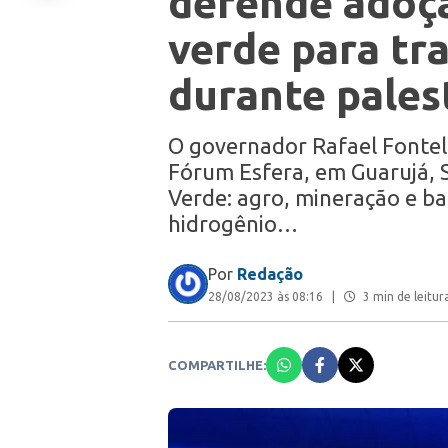
defende adoç
verde para tr
durante pales
O governador Rafael Fonteles
Fórum Esfera, em Guarujá, 
Verde: agro, mineração e ba
hidrogênio…
Por
Redação
28/08/2023 às 08:16
|
3 min de leitur
COMPARTILHE: