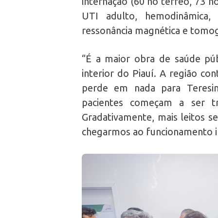
internação (60 no térreo, 73 n
UTI adulto, hemodinâmica, 
ressonância magnética e tomogr
“É a maior obra de saúde públ
interior do Piauí. A região co
perde em nada para Teresin
pacientes começam a ser tr
Gradativamente, mais leitos se
chegarmos ao funcionamento in