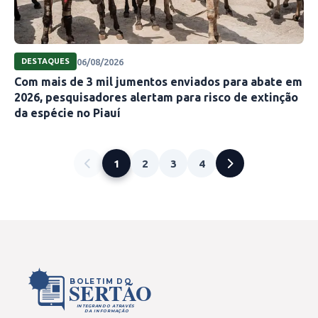
06/08/2026
DESTAQUES
Com mais de 3 mil jumentos enviados para abate em
2026, pesquisadores alertam para risco de extinção
da espécie no Piauí
1
2
3
4
BOLETIM DO
SERTÃO
INTEGRANDO ATRAVÉS
DA INFORMAÇÃO