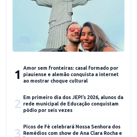
identidade usada diversas vezes por golpistas,
que
apresentam informações verdadeiras
sobre os processos para dar credibilidade às
cobranças
. Em muitos casos, os falsários
chegam a
emitir boletos com logotipos de
tribunais e assinaturas falsas
, dificultando a
identificação da fraude.
Amor sem fronteiras: casal formado por
1
De acordo com investigações preliminares, os
piauiense e alemão conquista a internet
criminosos utilizam
ao mostrar choque cultural
CPFs de terceiros para
abrir contas bancárias
e registram números
Em primeiro dia dos JEPI’s 2026, alunos da
de telefone com DDDs de outros estados, o
2
rede municipal de Educação conquistam
que
torna o rastreamento mais complexo
.
pódio por seis vezes
Especialistas apontam que a ausência de
barreiras de segurança nos sistemas
Picos de Fé celebrará Nossa Senhora dos
3
públicos de consulta processual
facilita o
Remédios com show de Ana Clara Rocha e