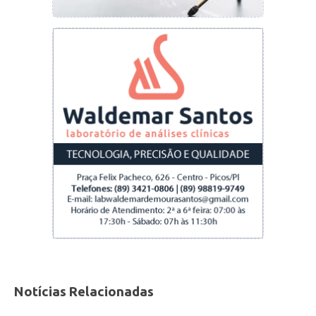
valores antes mesmo do registro de boletim de
ocorrência.
A
OAB Piauí
está acompanhando a situação e
reforçou o alerta à população. A entidade
disponibiliza o número
(86) 3142-5856
para
denúncias, que são encaminhadas à
Secretaria
de Segurança Pública do Estado
. A Ordem
também informou que está promovendo
ações de conscientização e articulação com
órgãos de segurança
para combater esse tipo
de golpe em todo o Piauí.
Notícias Relacionadas