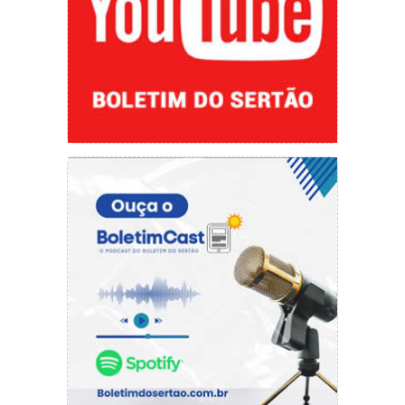
receba
mensagens com pedidos de
pagamento em nome de escritórios de
advocacia
deve verificar diretamente com o
profissional responsável pelo caso, utilizando
canais oficiais de contato já conhecidos
.
Também é importante
desconfiar de números
com DDD de fora da região
e de
comunicações fora dos padrões habituais.
Em casos de transferências indevidas,
recomenda-se
agir imediatamente
. A
Caixa
Econômica Federal
permite cancelar a
operação em até 30 minutos após a transação.
Além disso, o
Banco Central
criou o
Mecanismo Especial de Devolução (MED)
,
que possibilita o bloqueio e o retorno dos