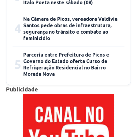
Ítalo Poeta neste sábado (08)
acesso às informações usadas pelos golpistas.
Enquanto em alguns estados, como São Paulo,
Na Câmara de Picos, vereadora Valdívia
é necessário cadastro e senha para visualizar
4
Santos pede obras de infraestrutura,
detalhes de processos, em boa parte do país
segurança no trânsito e combate ao
qualquer pessoa pode acessar dados básicos de
feminicídio
ações judiciais que não tramitam em segredo
Parceria entre Prefeitura de Picos e
de justiça.
5
Governo do Estado oferta Curso de
Refrigeração Residencial no Bairro
A prática tem causado
prejuízos financeiros e
Morada Nova
danos à imagem da advocacia
, além de afetar
Publicidade
a confiança da população no sistema de Justiça.
Muitos clientes, após serem enganados,
passam a desconfiar até de cobranças
legítimas, o que amplia os impactos do golpe.
Advogados orientam que qualquer cidadão que