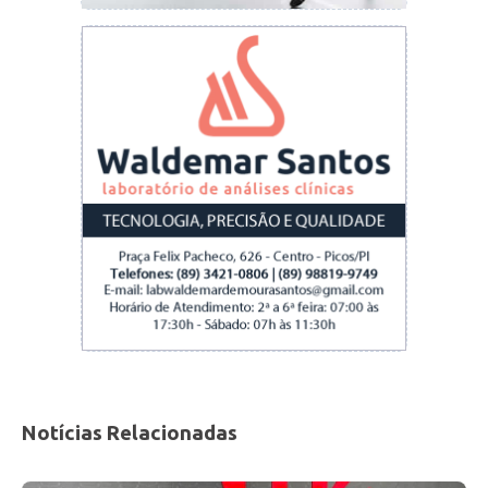
sem perder. Já o Athletico-PR chegou ao nono
jogo sem triunfo.
Por Fábio Hecico, especial para a AE
Estadão Conteúdo
Notícias Relacionadas