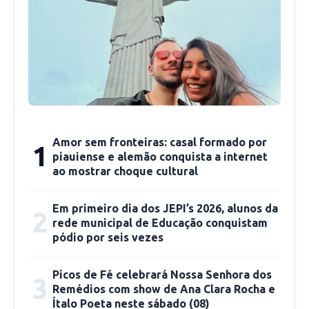
ocorreu aos 32 minutos do segundo tempo.
Renê fez pênalti em Léo Cittadini confirmado
apenas após consulta ao VAR. Walter pegou a
bola para se redimir das chances perdidas.
Mas havia o inspirado Hugo Souza do outro
lado. O atacante bateu forte, a meia altura, e o
Amor sem fronteiras: casal formado por
1
goleiro voou para defender. Depois de uma
piauiense e alemão conquista a internet
atuação dessa magnitude, o aumento salarial
ao mostrar choque cultural
negociado com a renovação de contrato tende
a sair mais rapidamente.
Em primeiro dia dos JEPI’s 2026, alunos da
2
rede municipal de Educação conquistam
pódio por seis vezes
Diego Alves, no banco de reservas, vibrou
demais com a defesa de Hugo Souza. Nada de
Picos de Fé celebrará Nossa Senhora dos
3
mostrar indignação. Experiente e campeão,
Remédios com show de Ana Clara Rocha e
Ítalo Poeta neste sábado (08)
jogou com o grupo e não reclamou de ficar