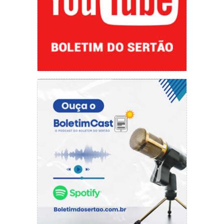
gol.
Se o Flamengo passou aperto atrás, muito se
deve a atuação dos atacantes. Foram muitas
chances perdidas na frente. Pedro não estava
com a mira apurada. O máximo que conseguiu
foi carimbar o travessão. E Bruno Henrique
teve a chance de aliviar a pressão ao bater
cruzado, raspando.
Domènec, adepto a futebol ofensivo, trocou
Pedro pelo zagueiro Gustavo Henrique no fim
do jogo. Queria garantir a vitória e a boa
vantagem para a semana que vem. O Flamengo
não se intimidou em dar chutões para o alto.
Somou sua nona vitória na série de 12 jogos