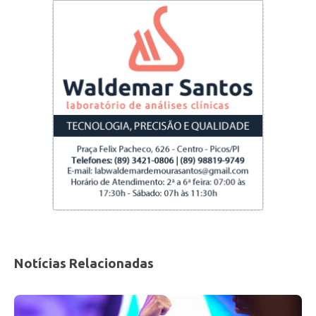
que o jogo está virando. “Gil eu acredito na sua
vitória e depois de ver esse povo todo aqui,
isso me dar mais animo e vontade de trabalhar
ainda mais pela sua reeleição”, falou ele.
Notícias Relacionadas