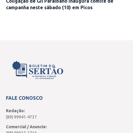
Coligação de Gil Paraibano inaugura comitê de
campanha neste sábado (10) em Picos
Fonte: agoraed.com
BOLETIM DO
SERTÃO
INTEGRANDO ATRAVÉS
DA INFORMAÇÃO
FALE CONOSCO
Redação:
(89) 99941-4737
Comercial / Anuncie: