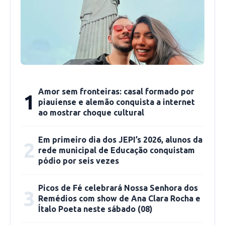
ser uma caminhada terminou se transformando
em um evento muito maior, e aproveitou para
pedir apoio da população a reeleição do
prefeito Gil.
Gil Paraibano que também, em discurso, falou
de suas propostas para a cidade de Picos, onde
Amor sem fronteiras: casal formado por
1
falou da construção do Centro de Convenções,
piauiense e alemão conquista a internet
ao mostrar choque cultural
e outras obras importantes para o município
Modelo, além de falar que em contato com o
Em primeiro dia dos JEPI’s 2026, alunos da
senador Ciro Nogueira, outras obras deverão
2
rede municipal de Educação conquistam
chegar a Picos através do senador Renan
pódio por seis vezes
Calheiros.
Picos de Fé celebrará Nossa Senhora dos
3
Remédios com show de Ana Clara Rocha e
Ítalo Poeta neste sábado (08)