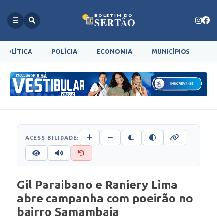
BOLETIM DO
SERTÃO
POLÍTICA
POLÍCIA
ECONOMIA
MUNICÍPIOS
G
ACESSIBILIDADE:
Gil Paraibano e Raniery Lima
abre campanha com poeirão no
bairro Samambaia