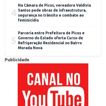
Na Câmara de Picos, vereadora Valdívia
4
Santos pede obras de infraestrutura,
segurança no trânsito e combate ao
feminicídio
Parceria entre Prefeitura de Picos e
5
Governo do Estado oferta Curso de
Refrigeração Residencial no Bairro
Morada Nova
O candidato disse ainda que precisava do apoio
Publicidade
da população para podem continuar o
desenvolvimento, e alavancar o progresso do
município de Picos, disse Gil Paraibano.
Aldo Gil durante seu discurso disse que era
preciso dar continuidade ao projeto de
desenvolvimento para a cidade de Picos, e esse