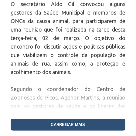
O secretário Aldo Gil convocou alguns
gestores da Saúde Municipal e membros de
ONGs da causa animal, para participarem de
uma reunião que foi realizada na tarde desta
terça-feira, 02 de março. O objetivo do
encontro foi discutir ações e políticas públicas
que viabilizem o controle da população de
animais de rua, assim como, a proteção e
acolhimento dos animais.
Segundo o coordenador do Centro de
Zoonoses de Picos, Agenor Martins, a reunião
com os gestores de saúde e os líderes das
ONGs é voltada para encontrar um
denominador comum entre todos e que seja a
CARREGAR MAIS
melhor solução para controlar a procriação de