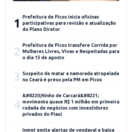
Agenor Martins. Foto: ascom
Prefeitura de Picos inicia oficinas
1
participativas para revisão e atualização
Sanya Elaine é presidente da APAPI de Picos e
do Plano Diretor
como uma das representantes de ONGs da
causa animal da cidade, conta que recebeu o
Prefeitura de Picos transfere Corrida por
2
convite para participar da reunião com surpresa
Mulheres Livres, Vivas e Respeitadas para
o dia 15 de agosto
e gratidão. Segundo ela, geralmente são os
membros das ONGs que cobram do poder
3
Suspeito de matar a namorada atropelada
público posicionamentos, e nesse caso, Sanya
no Ceará é preso pela PM em Picos
afirma que a iniciativa partiu do secretário de
saúde de Picos.
&#8220;Ninho de Carcará&#8221;
4
movimenta quase R$ 1 milhão em primeira
rodada de negócios com investidores
“Hoje o gestor nos chamou, para junto com as
privados do Piauí
outras ONGs, com a gestão e o Centro de
Zoonoses, buscarmos soluções de imediato,
Inmet emite alertas de vendaval e baixa