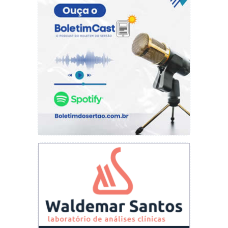
que visa a retirada dos animais das ruas, mas
que segundo o gestor, é uma medida protetiva
para os animais que sofrem maus tratos nas
ruas.
“Todos os dias escutamos relatos de maus
tratos e queremos unir o útil ao agradável. Foi
discutido o Projeto de Lei que será enviado
para a Câmara e vai regulamentar essas ações
que nós vamos tomar. Discutimos também com
duas ONGs da causa animal que ficou definido
um local que será escolhido em comum acordo
com as ONGs para prepararmos essa estrutura,
para ser retirado esses animais das ruas e que a
gente possa mantê-los de forma estruturada e
humana. Também vamos entrar em contato e