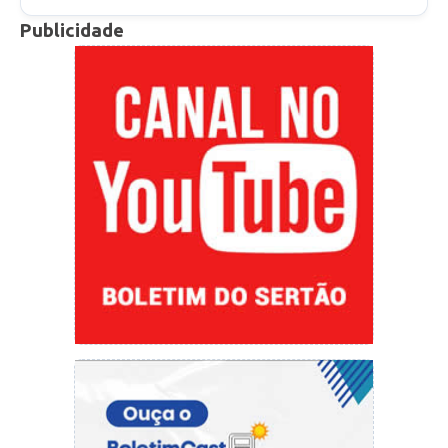
período, a gasolina comum foi vendida em
Publicidade
Teresina pelo valor mínimo de R$ 6,68 e
máximo de R$ 7,29. Para se ter uma ideia da
escalada de preços, em fevereiro do ano
passado, a gasolina comum no Piauí atingiu pela
primeira vez o valor de R$ 5,00.
Atualmente, na capital piauiense, o valor médio
da gasolina comum para o consumidor final é
de R$ 7,127. Com isso, Teresina continua sendo
a capital com a gasolina mais cara do Nordeste.
Em Salvador, segundo lugar no ranking da
região, o preço médio da gasolina é de R$
6,958. Veja o ranking: