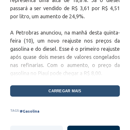
representa uma alta de 18,8%. Já o diesel
passará a ser vendido de R$ 3,61 por R$ 4,51
por litro, um aumento de 24,9%.
A Petrobras anunciou, na manhã desta quinta-
feira (10), um novo reajuste nos preços da
gasolina e do diesel. Esse é o primeiro reajuste
após quase dois meses de valores congelados
nas refinarias. Com o aumento, o preço da
gasolina no Piauí pode chegar a R$ 8,00.
A partir de amanhã (11), a gasolina será vendida
CARREGAR MAIS
pela Petrobras para as distribuidoras por R$
3,86 por litro. O valor atual é de R$ 3,25, o que
TAGS:
#Gasolina
representa uma alta de 18,8%. Já o diesel
passará a ser vendido de R$ 3,61 por R$ 4,51