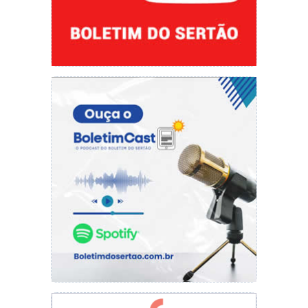
cursar todas as disciplinas ofertadas na grade
curricular no PPGD/UNIFOR em Fortaleza,
além de participar dos seminários nacionais,
internacionais e reuniões de grupos de
pesquisa.
As aulas estão previstas para iniciar em março
de 2021 e serão realizadas de forma presencial
na Faculdade R.Sá nas quintas e sextas-feiras
(nos turnos manhã , tarde e noite) e aos
sábados até as 12h.