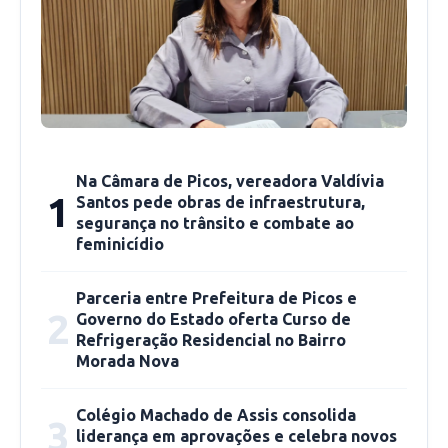
Para a coordenadora operacional do programa
Na Câmara de Picos, vereadora Valdívia
de mestrado, Maria dos Remédios Beserra, o
1
Santos pede obras de infraestrutura,
segurança no trânsito e combate ao
programa em Direito Constitucional é um
feminicídio
programa de excelência, porque tem nota 6
recomendada pela CAPES, com professores
Parceria entre Prefeitura de Picos e
extremamente qualificados “ esse é o primeiro
2
Governo do Estado oferta Curso de
mestrado em Direito realizado nessa parceria
Refrigeração Residencial no Bairro
Morada Nova
da Faculdade R.Sá com a UNIFOR, e representa
uma grande conquista para a macrorregião de
Colégio Machado de Assis consolida
Picos, porque dará oportunidade aos
3
liderança em aprovações e celebra novos