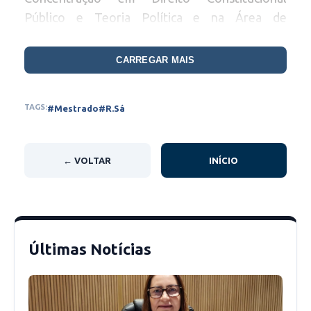
Público e Teoria Política e na Área de
Concentração em Direito Constitucional nas
Relações Privadas.
CARREGAR MAIS
Serão ofertadas
25 vagas
, das quais
15 vagas
TAGS:
#Mestrado
#R.Sá
serão destinadas para a Área de Concentração
em Direito Constitucional Público e Teoria
Política e
10 vagas
para a Área de
← VOLTAR
INÍCIO
Concentração em Direito Constitucional nas
Relações Privadas.
Últimas Notícias