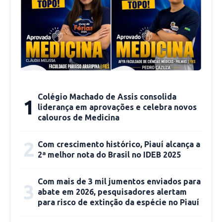
Logo após recebeu o imunizante, a técnica de
enfermagem Marta Regina de Sousa Madeira,
de 42 anos, funcionária do Hospital Getúlio
Vargas.
Em seguida foi a vez da enfermeira Sheyla
Barbosa dos Santos de 33 anos, que atua na
Colégio Machado de Assis consolida
1
UTI Covid-19 do Hospital Natan Portella, e foi
liderança em aprovações e celebra novos
responsável por receber o primeiro paciente
calouros de Medicina
com o vírus na unidade de saúde.
2
Com crescimento histórico, Piauí alcança a
2ª melhor nota do Brasil no IDEB 2025
A médica Amariles Borba foi a 6ª profissional a
ser vacinada. Ela é diretora de Vigilância em
Com mais de 3 mil jumentos enviados para
3
Saúde da Fundação Municipal de Saúde de
abate em 2026, pesquisadores alertam
Teresina (FMS).
para risco de extinção da espécie no Piauí