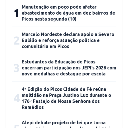
permanente para mais de 30 municípios que
Manutenção em poço pode afetar
1
convivem com a estiagem, entre eles Caracol,
abastecimento de água em dez bairros de
Jaicós, São Braz do Piauí e Fartura do Piauí”,
Picos nesta segunda (10)
destaca o Poder Executivo Estadual.
Marcelo Nordeste declara apoio a Severo
2
Eulálio e reforça atuação política e
Devido o baixo acúmulo de água nos
comunitária em Picos
reservatórios, a Defesa Civil Estadual monitora
as regiões que necessitarão de abastecimento
Estudantes da Educação de Picos
3
com caminhões-pipa. “Buscamos encontrar, em
encerram participação nos JEPI’s 2026 com
nove medalhas e destaque por escola
cada município, a alternativa mais viável do
ponto de vista econômico e que permita
4ª Edição do Picos Cidade de Fé reúne
segurança para que a população seja
4
multidão na Praça Justino Luz durante o
abastecida”, acrescenta o governador.
176º Festejo de Nossa Senhora dos
Remédios
Carlienne Carpaso (com informações do
Governo do Piauí)
Alepi debate projeto de lei que torna