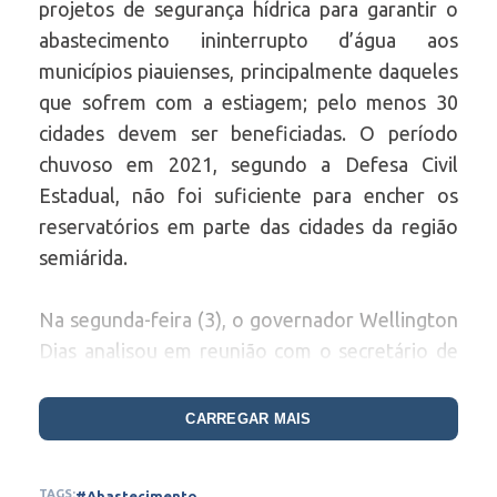
projetos de segurança hídrica para garantir o
abastecimento ininterrupto d’água aos
municípios piauienses, principalmente daqueles
que sofrem com a estiagem; pelo menos 30
cidades devem ser beneficiadas. O período
chuvoso em 2021, segundo a Defesa Civil
Estadual, não foi suficiente para encher os
reservatórios em parte das cidades da região
semiárida.
Na segunda-feira (3), o governador Wellington
Dias analisou em reunião com o secretário de
Estado da Defesa Civil, José Augusto Nunes, e
o superintendente da pasta, Rodrigo Martins,
CARREGAR MAIS
as propostas de projetos de segurança hídrica
para inclusão no PRO Água.
TAGS:
#Abastecimento