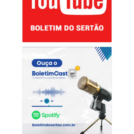
Francisco Eduardo de Oliveira. Foto Jailson Dias
Mais projetos
A energia solar é uma realidade no sertão
piauiense, caracterizado pela alta incidência de
raios solares. Essa tecnologia tem sido utilizada
principalmente pelos moradores das cidades,
como forma de baratear o consumo de energia
elétrica, tornando comum a visão das placas
fotovoltaicas no teto das residências. Contudo,
essa exclusividade doméstica está mudando.
O engenheiro e professor do Instituto Federal
do Piauí (IFPI) – Campus de Picos, Benedicto
Reinaldo, informou que tem sido crescente a