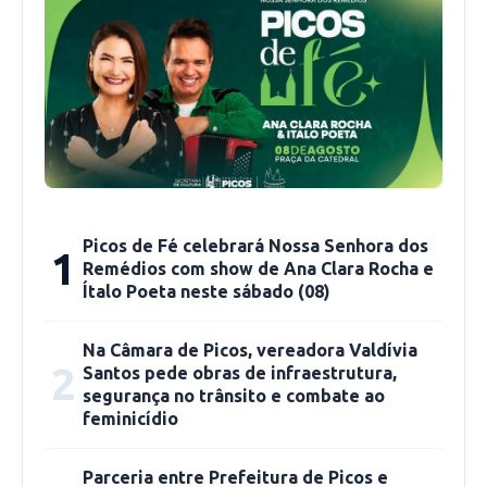
Francisco Eduardo de Oliveira. Foto Jailson Dias
Quando o Sol brilha intensamente no céu,
Picos de Fé celebrará Nossa Senhora dos
1
principalmente entre 11h e meio-dia, as placas
Remédios com show de Ana Clara Rocha e
geram a energia que liga a bomba, permitindo a
Ítalo Poeta neste sábado (08)
irrigação. O agricultor conta que pagou R$
Na Câmara de Picos, vereadora Valdívia
800,00 pelas duas placas e mais R$ 180,00 para
2
Santos pede obras de infraestrutura,
sua instalação, ocorrida em 2023.
segurança no trânsito e combate ao
feminicídio
Por ser alguém que já enfrentou períodos de
estiagem ao longo da vida, Francisco não tem
Parceria entre Prefeitura de Picos e