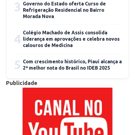
3
Governo do Estado oferta Curso de
dúvidas quanto a utilidade desse novo recurso.
Refrigeração Residencial no Bairro
Morada Nova
“Se eu tivesse energia solar há mais tempo,
estaria usando há mais tempo”
Colégio Machado de Assis consolida
4
liderança em aprovações e celebra novos
calouros de Medicina
Francisco Eduardo de Oliveira
5
Com crescimento histórico, Piauí alcança a
2ª melhor nota do Brasil no IDEB 2025
Publicidade