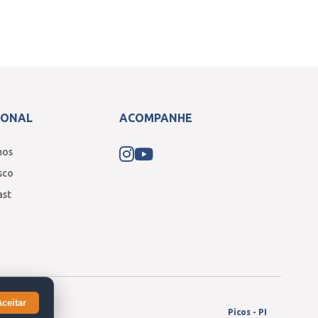
IONAL
ACOMPANHE
mos
sco
ast
Aceitar
Picos - PI