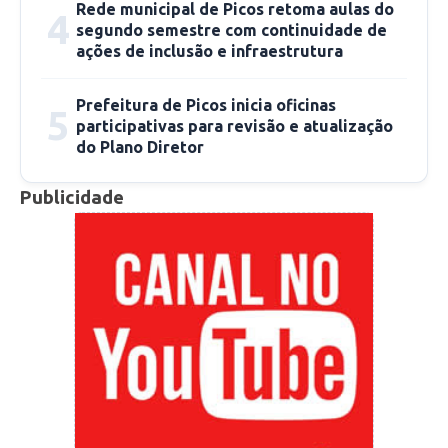
desenvolvimento, criação e execução de um
Rede municipal de Picos retoma aulas do
4
segundo semestre com continuidade de
negócio online.
ações de inclusão e infraestrutura
Ao aumentar a maturidade digital, o
Prefeitura de Picos inicia oficinas
5
empreendedor abre portas para novas
participativas para revisão e atualização
oportunidades de mercado, aumentando ainda
do Plano Diretor
as possibilidades de crescimento da sua
Publicidade
empresa.
O Diagnóstico de Maturidade Digital está
disponível do endereço eletrônico
https://bit.ly/MATURIDADEdigitalPI.
Para outras informações sobre as consultorias
do Sebrae no Piauí, os interessados podem
acessar o portal da instituição –