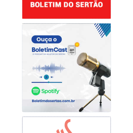
www.pi.sebrae.com.br; ou contatar a Central de
Relacionamento Sebrae, através do 0800 570
0800. Esse número também é WhatsApp. Para
atendimento presencial basta se dirigir aos
escritórios regionais localizados em Teresina,
Parnaíba, Floriano, Picos ou Bom Jesus.
Da Redação
redacao@cidadeverde.com