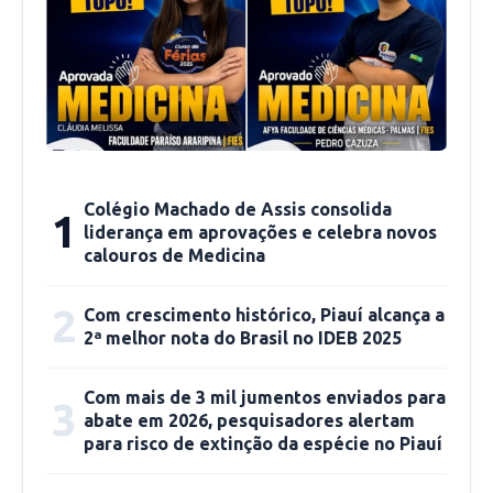
Para quem está no nível Básico tem a
consultoria Transformação Digital do Zero,
TDZ e também Sistema de Delivery do Zero.
Para o estágio Intermediário, tem a consultoria
Transformação Digital e Links Patrocinados,
TDL. No estágio Avançado, o empreendedor
Colégio Machado de Assis consolida
1
tem acesso a consultorias para criação de
liderança em aprovações e celebra novos
aplicativo, estruturação de loja virtual, growth
calouros de Medicina
hacking, e outras opções.
2
Com crescimento histórico, Piauí alcança a
2ª melhor nota do Brasil no IDEB 2025
Nessas consultorias, o empreendedor aprende
a realizar vendas digitais, a como lidar com o
Com mais de 3 mil jumentos enviados para
3
comércio online, como comercializar nos canais
abate em 2026, pesquisadores alertam
digitais e quais são esses canais, além de
para risco de extinção da espécie no Piauí
conhecer todos os processos de