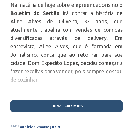
Na matéria de hoje sobre empreendedorismo o
Boletim do Sertão
irá contar a história de
Aline Alves de Oliveira, 32 anos, que
atualmente trabalha com vendas de comidas
diversificadas através de delivery. Em
entrevista, Aline Alves, que é formada em
Jornalismo, conta que ao retornar para sua
cidade, Dom Expedito Lopes, decidiu começar a
fazer receitas para vender, pois sempre gostou
de cozinhar.
“Eu sempre gostei de cozinhar, amo, inclusive,
e costumava fazer bolos, sobremesas, alguns
CARREGAR MAIS
pratos e postava nas minhas redes sociais,
muitas pessoas me pediam para ensinar as
TAGS:
#Iniciativa
#Negócio
receitas, algumas não conseguiam fazer e