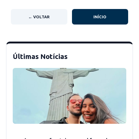
pediam para eu vender nos finais de semana.
Quando voltei a morar em Dom Expedito
← VOLTAR
INÍCIO
Lopes, minhas irmãs e amigas ficavam
estimulando a fazer as receitas para vender, e
por aqui, as pessoas já faziam lanches, só não
faziam comidas diferentes”, conta.
Últimas Notícias
Para começar a fazer as comidas, Aline decidiu
criar uma enquete no Instagram, perguntando
se as pessoas comprariam as refeições que ela
costuma fazer, e o resultado da enquete foi
bastante positivo. Então, Aline fez um teste no
primeiro dia, e muitas pessoas fizeram pedidos
dos lanches.
Desta forma, uma semana antes da páscoa, foi