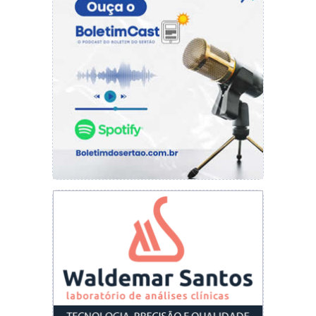
Então, quem se interessou pelos lanches, é só
entrar em contato com Aline, pelo Whatsapp
(89) 9 8804-3092 ou Instagram
@don.aline.