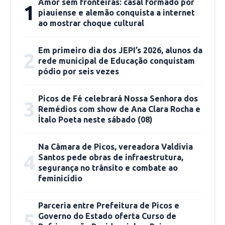
Amor sem fronteiras: casal formado por
1
criado o perfil
@don.aline,
onde é publicada
piauiense e alemão conquista a internet
diversos tipos de receitas que Aline prepara:
ao mostrar choque cultural
bolos recheados, brownies, tortas de brownie,
tortas de carne de sol e de frango, creme de
Em primeiro dia dos JEPI’s 2026, alunos da
2
rede municipal de Educação conquistam
galinha, sopa, porções de arroz com creme de
pódio por seis vezes
galinha, arroz e lasanha, macarrão na pressão,
sobremesas como brigadeiros, sorvetes
Picos de Fé celebrará Nossa Senhora dos
3
caseiros, cachorro quente de forno, entre
Remédios com show de Ana Clara Rocha e
Ítalo Poeta neste sábado (08)
outros.
Na Câmara de Picos, vereadora Valdívia
Aline conta que prepara todos os dias opções
4
Santos pede obras de infraestrutura,
de comidas diferentes, assim, em cada dia é
segurança no trânsito e combate ao
feito um prato diferente, ou novo, muitas
feminicídio
vezes são receitas originais, que ela mesmo
cria, mas também aceita sugestões dos clientes.
Parceria entre Prefeitura de Picos e
5
Governo do Estado oferta Curso de