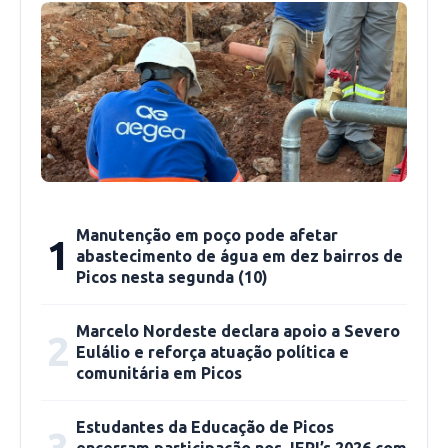
também a recuperação do Rodoanel e entrega
de registros de imóveis do programa Casa
Legal”, apontou o governador.
Manutenção em poço pode afetar
1
abastecimento de água em dez bairros de
Picos nesta segunda (10)
Marcelo Nordeste declara apoio a Severo
2
Eulálio e reforça atuação política e
comunitária em Picos
A programação também conta com a entrega
Estudantes da Educação de Picos
3
do Instituto de Cidadania Digital, entrega da
encerram participação nos JEPI’s 2026 com