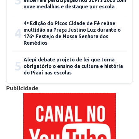
nove medalhas e destaque por escola
medalha Mérito Naval, inauguração da Torre da
Brisanet na zona rural, inauguração da orla da
4ª Edição do Picos Cidade de Fé reúne
Lagoa do Bebedouro e entrega da Ordem do
4
multidão na Praça Justino Luz durante o
Mérito Renascença.
176º Festejo de Nossa Senhora dos
Remédios
Alepi debate projeto de lei que torna
5
obrigatório o ensino da cultura e história
do Piauí nas escolas
Publicidade