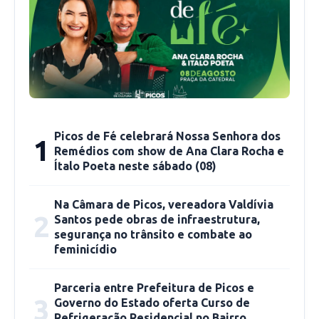
Mesmo com o atraso na chegada dos
imunizantes, a Fundação Municipal de Saúde
(FMS) de Teresina já programou para a próxima
segunda-feira (11) o agendamento da
vacinação contra a Covid-19 de crianças de 5 a
11 anos de idade que tenham comorbidades ou
Picos de Fé celebrará Nossa Senhora dos
1
algum tipo de deficiência permanente, mas
Remédios com show de Ana Clara Rocha e
ressaltou que o início da campanha está
Ítalo Poeta neste sábado (08)
condicionado ao recebimento das doses.
Na Câmara de Picos, vereadora Valdívia
2
Santos pede obras de infraestrutura,
Ao menos 13 estados já haviam recebido as
segurança no trânsito e combate ao
doses pediátricas do imunizante até o começo
feminicídio
desta tarde, entre eles, Amazonas, Maranhão,
Rondônia, Tocantins e Pará. São Paulo, Rio de
Parceria entre Prefeitura de Picos e
3
Governo do Estado oferta Curso de
Janeiro, Rio Grande do Norte, Santa Catarina,
Refrigeração Residencial no Bairro