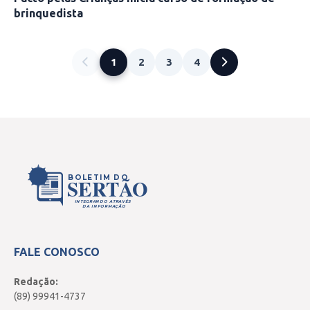
brinquedista
1
2
3
4
BOLETIM DO
SERTÃO
INTEGRANDO ATRAVÉS
DA INFORMAÇÃO
FALE CONOSCO
Redação:
(89) 99941-4737