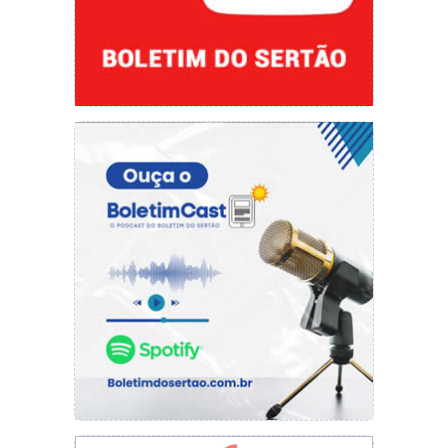
O Ministério da Saúde também anunciou que
conseguiu antecipar junto à Pfizer um novo
lote com 1,2 milhão de doses de vacinas
pediátricas contra a Covid-19. A previsão é que
a nova remessa chegue ao Brasil no domingo
(16), para dar continuidade à imunização de
crianças entre 5 e 11 anos. Até o dia 27 de
janeiro, outro lote com 1,8 milhão de doses de
vacinas também deve desembarcar no país.
Fonte: Breno Moreno (Com informações do
Ministério da Saúde)
redacao@cidadeverde.com