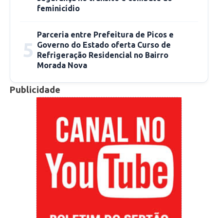
feminicídio
nesta quarta, dia 15!
Parceria entre Prefeitura de Picos e
Siga a Master Frios no Instagram
5
Governo do Estado oferta Curso de
@masterfriospi
Refrigeração Residencial no Bairro
Morada Nova
Publicidade