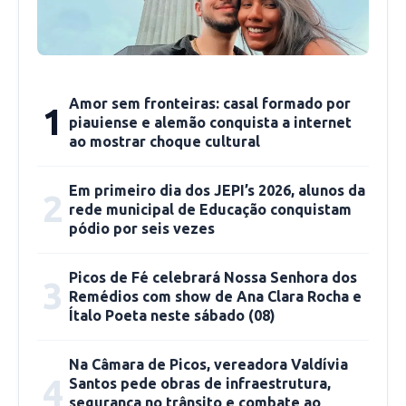
Amor sem fronteiras: casal formado por
1
piauiense e alemão conquista a internet
ao mostrar choque cultural
Em primeiro dia dos JEPI’s 2026, alunos da
2
rede municipal de Educação conquistam
pódio por seis vezes
Picanha congelada Cooperfrigu apenas R$
Picos de Fé celebrará Nossa Senhora dos
3
73,99/kg; Picanha Selezionata congelada só R$
Remédios com show de Ana Clara Rocha e
Ítalo Poeta neste sábado (08)
86,99/kg; Fraldinha Selezionata congelada por
apenas R$ 39,99/kg; Capa de coxão mole Friboi
Na Câmara de Picos, vereadora Valdívia
só R$ 26,99/kg; carne moída músculo apenas
4
Santos pede obras de infraestrutura,
R$ 26,99/kg e tem muito mais! Lembre-se: é só
segurança no trânsito e combate ao